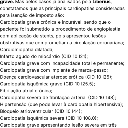
grave.
Mas pelos casos já analisados pela
Liberius
,
constatamos que as principais cardiopatias consideradas
para isenção de imposto são:
Cardiopatia grave crônica e incurável, sendo que o
paciente foi submetido a procedimento de angioplastia
com aplicação de stents, pois apresentou lesões
obstrutivas que comprometiam a circulação coronariana;
Cardiomiopatia dilatada;
Infarto agudo do miocárdio (CID 10 I21);
Cardiopatia grave com incapacidade total e permanente;
Cardiopatia grave com implante de marca-passo;
Doença cardiovascular aterosclerótica (CID 10 I25);
Cardiopatia isquêmica grave (CID 10 I25.5);
Fibrilação atrial crônica;
Cardiopatia severa de fibrilação arterial (CID 10 148);
Hipertensão (que pode levar à cardiopatia hipertensiva);
Bloqueio atrioventricular (CID 10 I44);
Cardiopatia isquêmica severa (CID 10 108.0);
Cardiopatia grave apresentando lesão severa em três