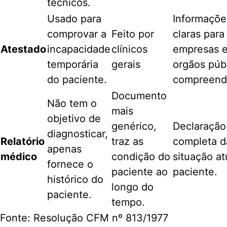
técnicos.
Usado para
Informaçõe
comprovar a
Feito por
claras para
Atestado
incapacidade
clínicos
empresas 
temporária
gerais
orgãos púb
do paciente.
compreend
Documento
Não tem o
mais
objetivo de
genérico,
Declaração
diagnosticar,
Relatório
traz as
completa d
apenas
médico
condição do
situação at
fornece o
paciente ao
paciente.
histórico do
longo do
paciente.
tempo.
Fonte: Resolução CFM nº 813/1977