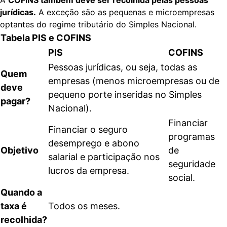
A
COFINS também deve ser recolhida pelas pessoas
jurídicas.
A exceção são as pequenas e microempresas
optantes do regime tributário do
Simples Nacional
.
Tabela PIS e COFINS
PIS
COFINS
Pessoas jurídicas, ou seja, todas as
Quem
empresas (menos microempresas ou de
deve
pequeno porte inseridas no Simples
pagar?
Nacional).
Financiar
Financiar o seguro
programas
desemprego e abono
Objetivo
de
salarial e participação nos
seguridade
lucros da empresa.
social.
Quando a
taxa é
Todos os meses.
recolhida?