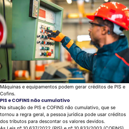
Máquinas e equipamentos podem gerar créditos de PIS e
Cofins.
PIS e COFINS não cumulativo
Na situação de PIS e COFINS não cumulativo, que se
tornou a regra geral, a pessoa jurídica pode usar créditos
dos tributos para descontar os valores devidos.
As Leis nº
10.637/2022
(PIS) e nº
10.833/2003
(COFINS)